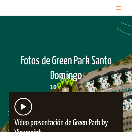
Ir
Mai
al
contenido
Me
Fotos de Green Park Santo
Domingo
Vídeo presentación de Green Park by