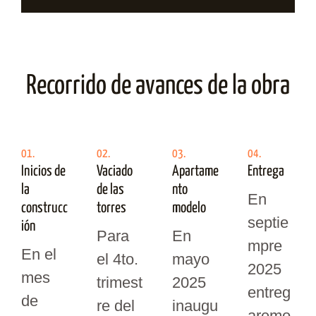
Recorrido de avances de la obra
01.
02.
03.
04.
Inicios de
Vaciado
Apartame
Entrega
la
de las
nto
En
construcc
torres
modelo
septie
ión
Para
En
mpre
En el
el 4to.
mayo
2025
mes
trimest
2025
entreg
de
re del
inaugu
aremo