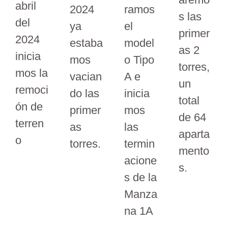
abril
2024
ramos
s las
del
ya
el
primer
2024
estaba
model
as 2
inicia
mos
o Tipo
torres,
mos la
vacian
A e
un
remoci
do las
inicia
total
ón de
primer
mos
de 64
terren
as
las
aparta
o
torres.
termin
mento
acione
s.
s de la
Manza
na 1A