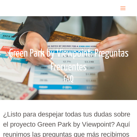
Ir
Mai
al
contenido
Me
Green Park by Viewpoint: Preguntas
Frecuentes
FAQ
¿Listo para despejar todas tus dudas sobre
el proyecto Green Park by Viewpoint? Aquí
reunimos las preguntas que más recibimos